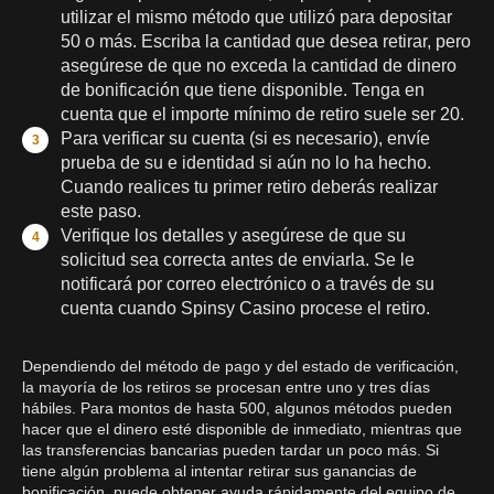
utilizar el mismo método que utilizó para depositar
50 o más. Escriba la cantidad que desea retirar, pero
asegúrese de que no exceda la cantidad de dinero
de bonificación que tiene disponible. Tenga en
cuenta que el importe mínimo de retiro suele ser 20.
Para verificar su cuenta (si es necesario), envíe
prueba de su e identidad si aún no lo ha hecho.
Cuando realices tu primer retiro deberás realizar
este paso.
Verifique los detalles y asegúrese de que su
solicitud sea correcta antes de enviarla. Se le
notificará por correo electrónico o a través de su
cuenta cuando Spinsy Casino procese el retiro.
Dependiendo del método de pago y del estado de verificación,
la mayoría de los retiros se procesan entre uno y tres días
hábiles. Para montos de hasta 500, algunos métodos pueden
hacer que el dinero esté disponible de inmediato, mientras que
las transferencias bancarias pueden tardar un poco más. Si
tiene algún problema al intentar retirar sus ganancias de
bonificación, puede obtener ayuda rápidamente del equipo de