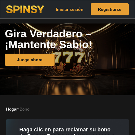
Iniciar sesión
Registrarse
Gira Verdadero –
¡Mantente Sabio!
Juega ahora
Hogar
Bono
Haga clic en para reclamar su bono