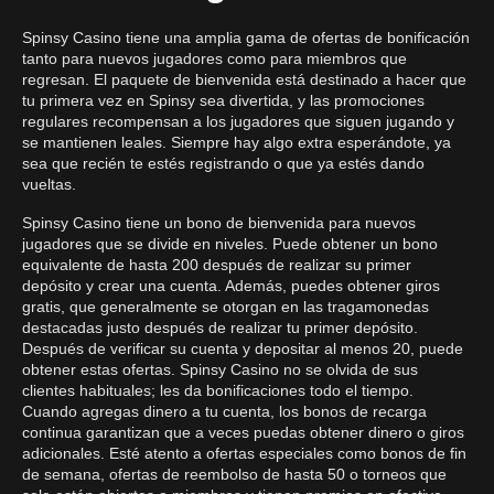
Spinsy Casino tiene una amplia gama de ofertas de bonificación
tanto para nuevos jugadores como para miembros que
regresan. El paquete de bienvenida está destinado a hacer que
tu primera vez en Spinsy sea divertida, y las promociones
regulares recompensan a los jugadores que siguen jugando y
se mantienen leales. Siempre hay algo extra esperándote, ya
sea que recién te estés registrando o que ya estés dando
vueltas.
Spinsy Casino tiene un bono de bienvenida para nuevos
jugadores que se divide en niveles. Puede obtener un bono
equivalente de hasta 200 después de realizar su primer
depósito y crear una cuenta. Además, puedes obtener giros
gratis, que generalmente se otorgan en las tragamonedas
destacadas justo después de realizar tu primer depósito.
Después de verificar su cuenta y depositar al menos 20, puede
obtener estas ofertas. Spinsy Casino no se olvida de sus
clientes habituales; les da bonificaciones todo el tiempo.
Cuando agregas dinero a tu cuenta, los bonos de recarga
continua garantizan que a veces puedas obtener dinero o giros
adicionales. Esté atento a ofertas especiales como bonos de fin
de semana, ofertas de reembolso de hasta 50 o torneos que