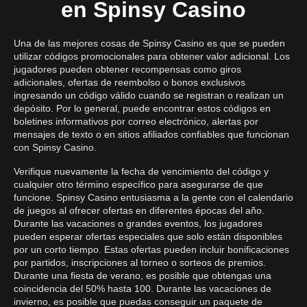
en Spinsy Casino
Una de las mejores cosas de Spinsy Casino es que se pueden
utilizar códigos promocionales para obtener valor adicional. Los
jugadores pueden obtener recompensas como giros
adicionales, ofertas de reembolso o bonos exclusivos
ingresando un código válido cuando se registran o realizan un
depósito. Por lo general, puede encontrar estos códigos en
boletines informativos por correo electrónico, alertas por
mensajes de texto o en sitios afiliados confiables que funcionan
con Spinsy Casino.
Verifique nuevamente la fecha de vencimiento del código y
cualquier otro término específico para asegurarse de que
funcione. Spinsy Casino entusiasma a la gente con el calendario
de juegos al ofrecer ofertas en diferentes épocas del año.
Durante las vacaciones o grandes eventos, los jugadores
pueden esperar ofertas especiales que solo están disponibles
por un corto tiempo. Estas ofertas pueden incluir bonificaciones
por partidos, inscripciones al torneo o sorteos de premios.
Durante una fiesta de verano, es posible que obtengas una
coincidencia del 50% hasta 100. Durante las vacaciones de
invierno, es posible que puedas conseguir un paquete de