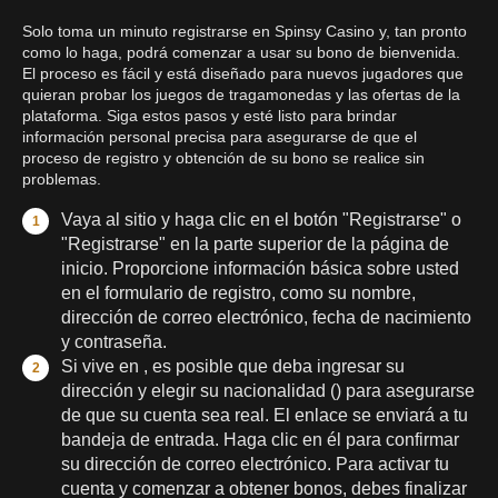
Solo toma un minuto registrarse en Spinsy Casino y, tan pronto
como lo haga, podrá comenzar a usar su bono de bienvenida.
El proceso es fácil y está diseñado para nuevos jugadores que
quieran probar los juegos de tragamonedas y las ofertas de la
plataforma. Siga estos pasos y esté listo para brindar
información personal precisa para asegurarse de que el
proceso de registro y obtención de su bono se realice sin
problemas.
Vaya al sitio y haga clic en el botón "Registrarse" o
"Registrarse" en la parte superior de la página de
inicio. Proporcione información básica sobre usted
en el formulario de registro, como su nombre,
dirección de correo electrónico, fecha de nacimiento
y contraseña.
Si vive en , es posible que deba ingresar su
dirección y elegir su nacionalidad () para asegurarse
de que su cuenta sea real. El enlace se enviará a tu
bandeja de entrada. Haga clic en él para confirmar
su dirección de correo electrónico. Para activar tu
cuenta y comenzar a obtener bonos, debes finalizar