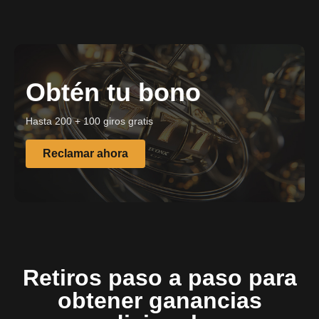
Obtén tu bono
Hasta 200 + 100 giros gratis
Reclamar ahora
Retiros paso a paso para
obtener ganancias