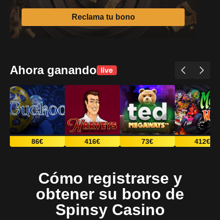
Reclama tu bono
Ahora ganando
86€
416€
73€
412€
Cómo registrarse y
obtener su bono de
Spinsy Casino