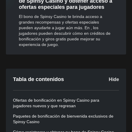
de Spinsy Casino y obtener acceso a
ofertas especiales para jugadores
El bono de Spinsy Casino te brinda acceso a
grandes recompensas y ofertas especiales
pueden ayudarte a jugar aún más. En , los
jugadores pueden descubrir cómo en créditos de
bonificación y giros gratis puede mejorar su
experiencia de juego.
Tabla de contenidos
Hide
Ofertas de bonificación en Spinsy Casino para
jugadores nuevos y que regresan
Paquetes de bonificación de bienvenida exclusivos de
Spinsy Casino