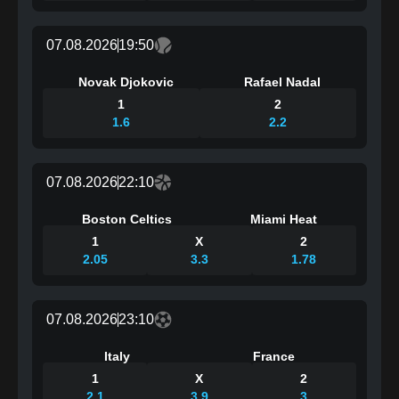
07.08.2026
19:50
Novak Djokovic
Rafael Nadal
1
2
1.6
2.2
07.08.2026
22:10
Boston Celtics
Miami Heat
1
X
2
2.05
3.3
1.78
07.08.2026
23:10
Italy
France
1
X
2
2.1
3.9
3