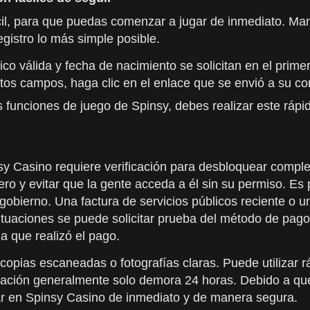
cil, para que puedas comenzar a jugar de inmediato. Man
gistro lo más simple posible.
o válida y fecha de nacimiento se solicitan en el primer 
s campos, haga clic en el enlace que se envió a su cor
 funciones de juego de Spinsy, debes realizar este rápi
sy Casino requiere verificación para desbloquear compl
nero y evitar que la gente acceda a él sin su permiso. E
gobierno. Una factura de servicios públicos reciente o u
ituaciones se puede solicitar prueba del método de pag
a que realizó el pago.
copias escaneadas o fotografías claras. Puede utilizar r
ficación generalmente solo demora 24 horas. Debido a qu
ar en Spinsy Casino de inmediato y de manera segura.