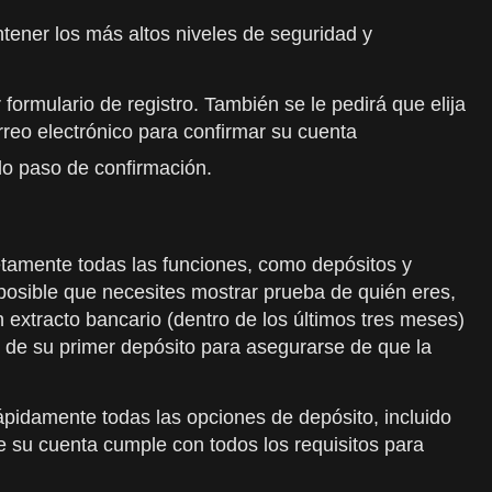
tener los más altos niveles de seguridad y
formulario de registro. También se le pedirá que elija
reo electrónico para confirmar su cuenta
do paso de confirmación.
etamente todas las funciones, como depósitos y
s posible que necesites mostrar prueba de quién eres,
n extracto bancario (dentro de los últimos tres meses)
o de su primer depósito para asegurarse de que la
ápidamente todas las opciones de depósito, incluido
e su cuenta cumple con todos los requisitos para