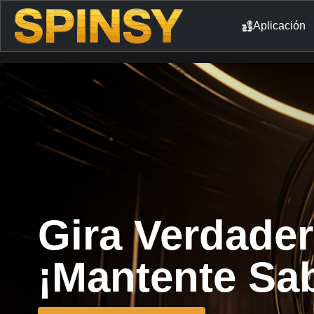
Aplicación
Gira Verdader
¡Mantente Sab