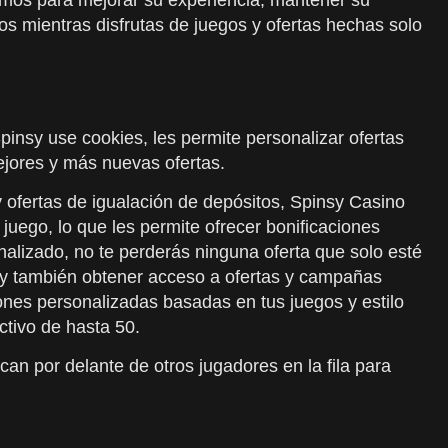
samos para mejorar su experiencia, mantener su
s mientras disfrutas de juegos y ofertas hechas solo
insy use cookies, les permite personalizar ofertas
ejores y más nuevas ofertas.
y ofertas de igualación de depósitos, Spinsy Casino
 juego, lo que les permite ofrecer bonificaciones
alizado, no te perderás ninguna oferta que solo esté
 y también obtener acceso a ofertas y campañas
ones personalizadas basadas en tus juegos y estilo
ctivo de hasta 50.
can por delante de otros jugadores en la fila para