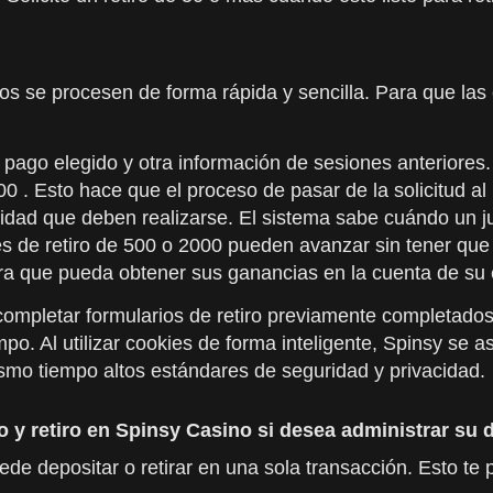
os se procesen de forma rápida y sencilla. Para que la
pago elegido y otra información de sesiones anteriores.
0 . Esto hace que el proceso de pasar de la solicitud a
bilidad que deben realizarse. El sistema sabe cuándo un 
itudes de retiro de 500 o 2000 pueden avanzar sin tene
ra que pueda obtener sus ganancias en la cuenta de su
 completar formularios de retiro previamente completad
mpo. Al utilizar cookies de forma inteligente, Spinsy se a
smo tiempo altos estándares de seguridad y privacidad.
 y retiro en Spinsy Casino si desea administrar su 
de depositar o retirar en una sola transacción. Esto te pe