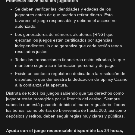
Promesas clave para los jugadores
Se deben verificar las identidades y edades de los
jugadores antes de que puedan retirar dinero. Esto
favorece el juego responsable y detiene el acceso no
autorizado.
Los generadores de números aleatorios (RNG) que
ejecutan los juegos están certificados por agencias
independientes, lo que garantiza que cada sesión tenga
resultados justos.
Todas las transacciones financieras están cifradas, lo que
mantiene segura su información personal y de pago.
Existe un contacto regulatorio dedicado a la resolución de
disputas, lo que demuestra la dedicación de Spinsy Casino
a la confianza y la apertura.
Disfruta de todos los juegos sabiendo que tus derechos como
jugador están protegidos por la licencia del casino. Siempre
sabes lo que está pasando debido al marco regulatorio. Todos
los bonos, como ofertas de bienvenida de hasta 200, así como
depósitos y retiros, deben seguir reglas muy claras y públicas.
Ayuda con el juego responsable disponible las 24 horas,