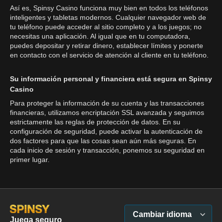
Así es, Spinsy Casino funciona muy bien en todos los teléfonos
inteligentes y tabletas modernos. Cualquier navegador web de
tu teléfono puede acceder al sitio completo y a los juegos; no
necesitas una aplicación. Al igual que en tu computadora,
puedes depositar y retirar dinero, establecer límites y ponerte
en contacto con el servicio de atención al cliente en tu teléfono.
Su información personal y financiera está segura en Spinsy
Casino
Para proteger la información de su cuenta y las transacciones
financieras, utilizamos encriptación SSL avanzada y seguimos
estrictamente las reglas de protección de datos. En su
configuración de seguridad, puede activar la autenticación de
dos factores para que las cosas sean aún más seguras. En
cada inicio de sesión y transacción, ponemos su seguridad en
primer lugar.
Cambiar idioma
Juega seguro