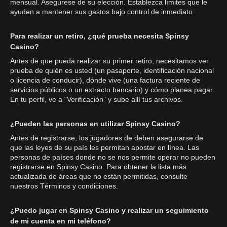
mensual. Asegúrese de su elección. Establezca límites que le
ayuden a mantener sus gastos bajo control de inmediato.
Para realizar un retiro, ¿qué prueba necesita Spinsy
Casino?
Antes de que pueda realizar su primer retiro, necesitamos ver
prueba de quién es usted (un pasaporte, identificación nacional
o licencia de conducir), dónde vive (una factura reciente de
servicios públicos o un extracto bancario) y cómo planea pagar.
En tu perfil, ve a “Verificación” y sube allí tus archivos.
¿Pueden las personas en utilizar Spinsy Casino?
Antes de registrarse, los jugadores de deben asegurarse de
que las leyes de su país les permitan apostar en línea. Las
personas de países donde no se nos permite operar no pueden
registrarse en Spinsy Casino. Para obtener la lista más
actualizada de áreas que no están permitidas, consulte
nuestros Términos y condiciones.
¿Puedo jugar en Spinsy Casino y realizar un seguimiento
de mi cuenta en mi teléfono?