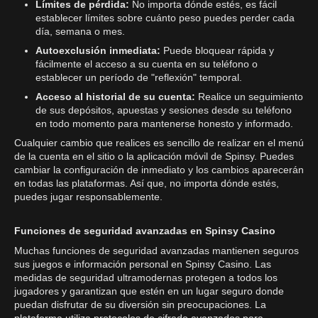
Límites de pérdida:
No importa dónde estés, es fácil
establecer límites sobre cuánto peso puedes perder cada
día, semana o mes.
Autoexclusión inmediata:
Puede bloquear rápida y
fácilmente el acceso a su cuenta en su teléfono o
establecer un período de "reflexión" temporal.
Acceso al historial de su cuenta:
Realice un seguimiento
de sus depósitos, apuestas y sesiones desde su teléfono
en todo momento para mantenerse honesto y informado.
Cualquier cambio que realices es sencillo de realizar en el menú
de la cuenta en el sitio o la aplicación móvil de Spinsy. Puedes
cambiar la configuración de inmediato y los cambios aparecerán
en todas las plataformas. Así que, no importa dónde estés,
puedes jugar responsablemente.
Funciones de seguridad avanzadas en Spinsy Casino
Muchas funciones de seguridad avanzadas mantienen seguros
sus juegos e información personal en Spinsy Casino. Las
medidas de seguridad ultramodernas protegen a todos los
jugadores y garantizan que estén en un lugar seguro donde
puedan disfrutar de su diversión sin preocupaciones. La