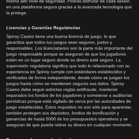
mismo alto nivel de seguridad. Podrás disfrutar de cada sesión
en una plataforma segura gracias a la avanzada tecnología que
la protege.
Licencias y Garantías Regulatorias
Spinsy Casino tiene una buena licencia de juego, lo que
garantiza que todos tus juegos sean seguros, justos y
responsables. Los licenciatarios son la parte más importante del
juego responsable porque se aseguran de que los jugadores
estén en un lugar seguro donde su dinero esté seguro. La
supervisión regulatoria significa que todo lo relacionado con su
experiencia en Spinsy cumple con estándares establecidos y
verificados de forma independiente, desde cómo se juegan los
juegos hasta cómo se mantienen seguros sus datos. Spinsy
Casino debe seguir estrictas reglas antifraude, mantener
separados los fondos de los jugadores y someterse a auditorías
periódicas porque está vigilado de cerca por las autoridades de
juego establecidas. Estos requisitos no son sólo para aparentar;
también protegen sus depósitos, fondos de bonificación y
ganancias de hasta 5000 de los presupuestos operativos y se
aseguran de que pueda retirar su dinero en cualquier momento.