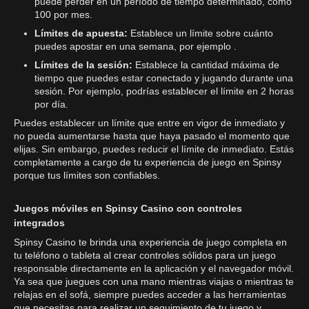
puede perder en un período de tiempo determinado, como
100 por mes.
Límites de apuesta:
Establece un límite sobre cuánto
puedes apostar en una semana, por ejemplo .
Límites de la sesión:
Establece la cantidad máxima de
tiempo que puedes estar conectado y jugando durante una
sesión. Por ejemplo, podrías establecer el límite en 2 horas
por día.
Puedes establecer un límite que entre en vigor de inmediato y
no pueda aumentarse hasta que haya pasado el momento que
elijas. Sin embargo, puedes reducir el límite de inmediato. Estás
completamente a cargo de tu experiencia de juego en Spinsy
porque tus límites son confiables.
Juegos móviles en Spinsy Casino con controles
integrados
Spinsy Casino te brinda una experiencia de juego completa en
tu teléfono o tableta al crear controles sólidos para un juego
responsable directamente en la aplicación y el navegador móvil.
Ya sea que juegues con una mano mientras viajas o mientras te
relajas en el sofá, siempre puedes acceder a las herramientas
que necesitas para realizar un seguimiento de tu juego y