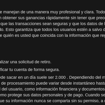
se manejan de una manera muy profesional y clara. Todos
 obtener sus ganancias rápidamente sin tener que preo
ar que las transacciones sean seguras y que los datos d
ldo. Esto garantiza que todos los usuarios estén a salvo
de quién es usted que coincida con la información que reg
lizar una solicitud de retiro.
icar tu cuenta de forma segura.
de sacar en un día suele ser 2.000 . Dependiendo del m
o de procesamiento puede variar desde instantáneo hasta
al del usuario, como información financiera y documentos
xtremo protege sus datos personales y de pago. Cuando se
ue su información nunca se comparta sin su permiso, a m