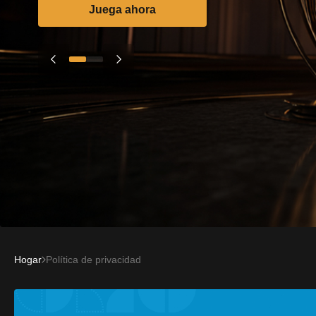
Juega ahora
Hogar
Política de privacidad