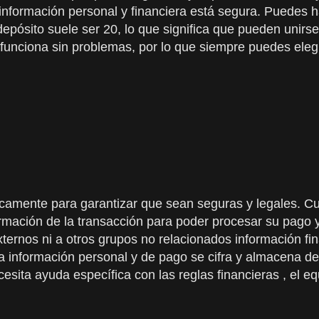
nformación personal y financiera está segura. Puedes h
epósito suele ser 20, lo que significa que pueden unirs
nciona sin problemas, por lo que siempre puedes elegir 
icamente para garantizar que sean seguras y legales. C
nfirmación de la transacción para poder procesar su pago 
ternos ni a otros grupos no relacionados información fi
a información personal y de pago se cifra y almacena d
esita ayuda específica con las reglas financieras , el eq