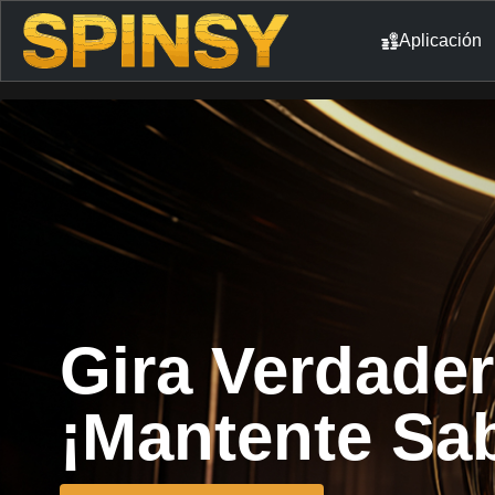
Aplicación
Gira Verdader
¡Mantente Sab