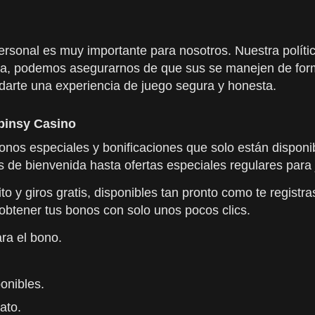
rsonal es muy importante para nosotros. Nuestra políti
a, podemos asegurarnos de que sus se manejen de forma
ndarte una experiencia de juego segura y honesta.
Spinsy Casino
nos especiales y bonificaciones que solo están disponi
de bienvenida hasta ofertas especiales regulares para 
o y giros gratis, disponibles tan pronto como te regist
obtener tus bonos con solo unos pocos clics.
ra el bono.
onibles.
ato.