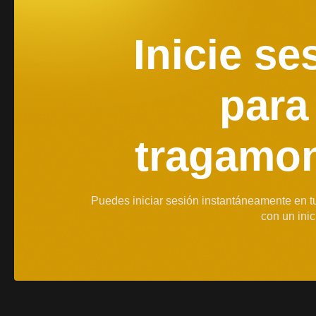
Inicie s
para
tragamon
Puedes iniciar sesión instantáneamente en t
con un inic