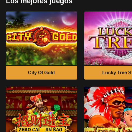
Los mejores juegos
Spinsy Casino te permite acceder fácilmente a tu cuenta d
Cómo iniciar sesión en su teléfono o tableta
Cómo iniciar sesión en su cuenta de Spinsy Casino
City Of Gold
Lucky Tree S