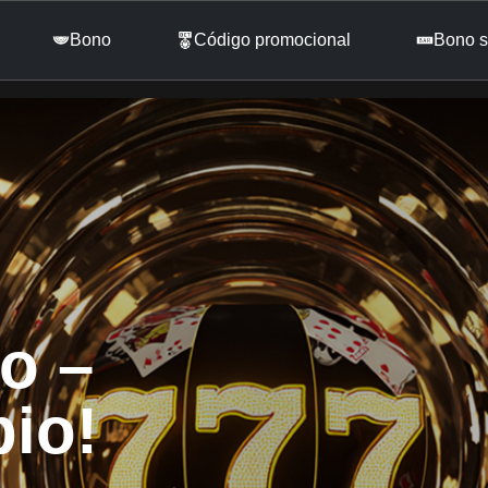
Bono
Código promocional
Bono s
o –
io!