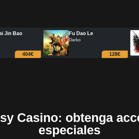
i Jin Bao
Fu Dao Le
Darko
404€
128€
nsy Casino: obtenga acc
especiales