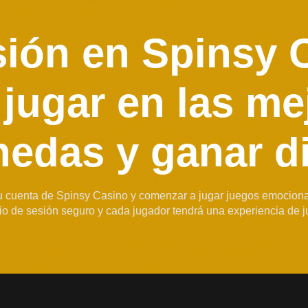
esión en Spinsy 
 jugar en las me
edas y ganar di
u cuenta de Spinsy Casino y comenzar a jugar juegos emocionan
io de sesión seguro y cada jugador tendrá una experiencia de j