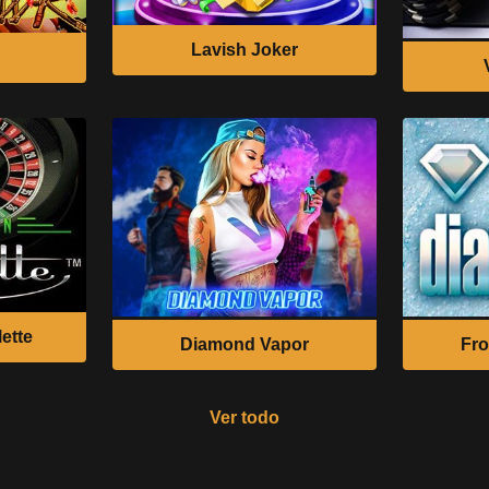
Lavish Joker
ette
Diamond Vapor
Fr
Ver todo