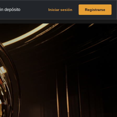
in depósito
Iniciar sesión
Registrarse