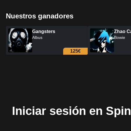
Nuestros ganadores
Gangsters
Zhao Ca
Albus
Bowie
125€
Iniciar sesión en Spi